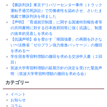
【勝訴判決】東京デリバリーセンター事件（トラック
運転手過労死訴訟）で労働者性を認めさせ、さいたま
地裁で勝訴判決を得ました
【声明】「育成就労制度」に関する国連特別報告者等
の共同書簡に対する日本政府回答に強く抗議し、制度
の抜本的見直しを求める
【抗議声明】命を脅かす「帰国強要」の再開を許さな
い〜法務省「ゼロプラン強力推進パッケージ」の撤回
を求める〜
学生宿舎寄宿料増額の撤回を求める交渉申入書（２回
目）
筑波大学寄宿料増額の延期方針の決定を受けた緊急声
明 （筑波大学寄宿料増額の撤回を求める会）
カテゴリー
イベント
お知らせ
コラム