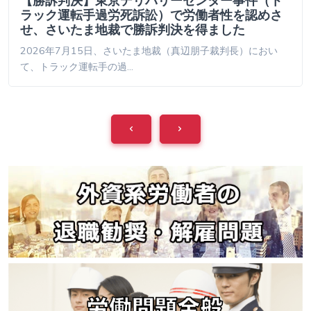
【勝訴判決】東京デリバリーセンター事件（ト
ラック運転手過労死訴訟）で労働者性を認めさ
せ、さいたま地裁で勝訴判決を得ました
2026年7月15日、さいたま地裁（真辺朋子裁判長）におい
て、トラック運転手の過…