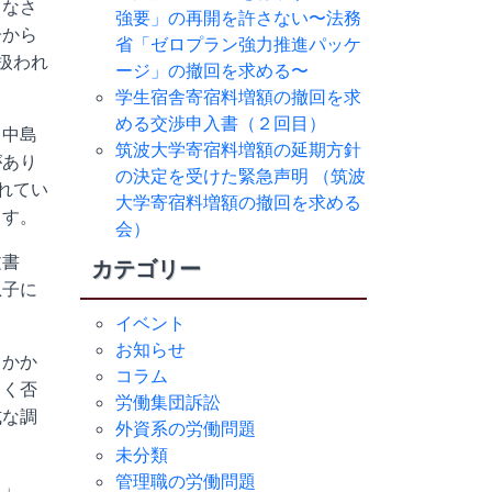
もなさ
強要」の再開を許さない〜法務
子から
省「ゼロプラン強力推進パッケ
扱われ
ージ」の撤回を求める〜
学生宿舎寄宿料増額の撤回を求
める交渉申入書（２回目）
、中島
筑波大学寄宿料増額の延期方針
があり
の決定を受けた緊急声明 （筑波
れてい
大学寄宿料増額の撤回を求める
ます。
会）
文書
カテゴリー
息子に
イベント
お知らせ
もかか
コラム
しく否
労働集団訴訟
式な調
外資系の労働問題
未分類
管理職の労働問題
た」