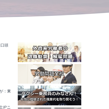
回口頭
が：東
JPニ