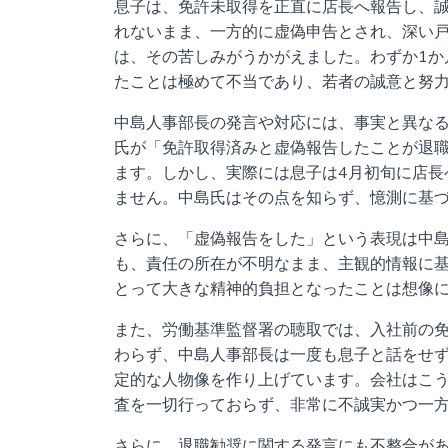
息子は、免許未取得を正直に店長へ報告し、
れないまま、一方的に虚偽申告とされ、深い
は、その苦しみがうかがえました。わずか1か
たことは極めて不当であり、若者の誠意と努
中島人事部長の発言や対応には、事実と異な
氏が「免許取得済みと虚偽報告したことが退
ます。しかし、実際には息子は4月初旬に店長
ません。中島氏はその点を知らず、憶測に基
さらに、「虚偽報告をした」という表現は中
も、責任の所在が不明なまま、主観的情報に
とって大きな精神的負担となったことは想像
また、労働基準監督署の聴取では、入社前の
わらず、中島人事部長は一度も息子と話をせ
定的な人物像を作り上げています。会社はこ
査を一切行っておらず、非常に不誠実かつ一
さらに、退職勧奨に関する発言にも不整合が