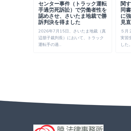
認定
センター事件（トラック運転
関す
手過労死訴訟）で労働者性を
同書
労死労災認定
認めさせ、さいたま地裁で勝
に強
事（毎日新
訴判決を得ました
見直
2026年7月15日、さいたま地裁（真
５月
辺朋子裁判長）において、トラック
実習
運転手の過…
した