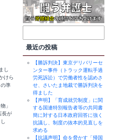
検
索:
最近の投稿
【勝訴判決】東京デリバリーセ
まし
ンター事件（トラック運転手過
かけら
労死訴訟）で労働者性を認めさ
らの準
せ、さいたま地裁で勝訴判決を
得ました
【声明】「育成就労制度」に関
人物」
する国連特別報告者等の共同書
店長が
簡に対する日本政府回答に強く
をし
抗議し、制度の抜本的見直しを
求める
【抗議声明】命を脅かす「帰国