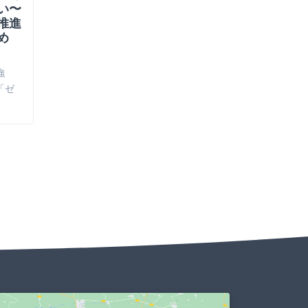
い〜
求める交渉申入書（２回目）
針の決定
推進
（筑波大
本日（２０２６年３月２３日）、筑
め
を求める
波大学寄宿料増額の撤回を求める会
２０２６年３
は、２回目の「学…
強
宿料増額の撤
「ゼ
大学寄宿料増