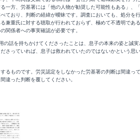
する一方、労基署には「他の人物が勧奨した可能性もある」、
述べており、判断の経緯が曖昧です。調査においても、処分を
ある兼重氏に対する聴取が行われておらず、極めて不透明であ
めの関係者への事実確認が必要です。
用の話を持ちかけてくださったことは、息子の本来の姿と誠実
くださっていれば、息子は救われていたのではないかという思
とするものです。労災認定をしなかった労基署の判断は間違っ
、間違った判断を覆してください。