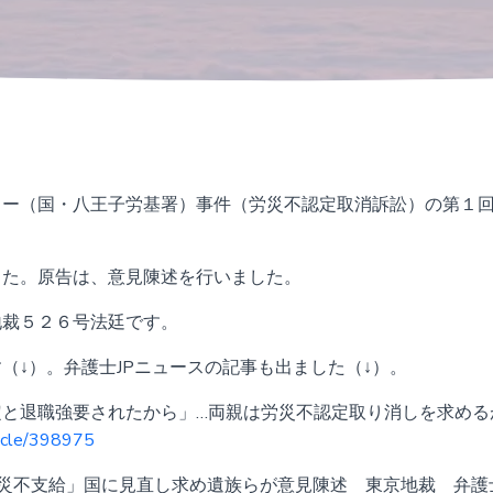
ター（国・八王子労基署）事件（労災不認定取消訴訟）の第１
した。原告は、意見陳述を行いました。
地裁５２６号法廷です。
（↓）。
弁護士JPニュースの記事も出ました（↓）。
と退職強要されたから」…両親は労災不認定取り消しを求める
ticle/398975
災不支給」国に見直し求め遺族らが意見陳述 東京地裁 弁護士