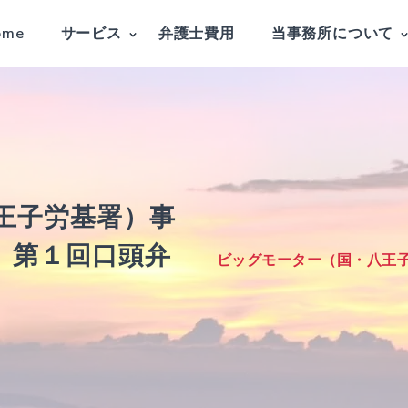
ome
サービス
弁護士費用
当事務所について
王子労基署）事
）第１回口頭弁
ビッグモーター（国・八王