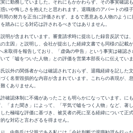
誠実に勤務していました。それにもかかわらず、その事実確認
戸惑いや悔しさを抱えたと思われます。退職後のアパートの様
月間の努力を正当に評価されず、まるで悪意ある人物のように
力を踏みにじる対応は許されるべきではありません。
る説明が含まれています。審査請求時に提出した録音反訳では
職の主因」と説明し、会社が提出した経緯文書でも同様の記載
へ未取得を報告しており、「虚偽の申告」という事実は確認さ
づいて「嘘をついた人物」との評価を営業本部長らに伝えてい
島氏以外の関係者からは確認されておらず、退職経緯を記した
基づく名誉毀損的な内容が含まれています。これらの表現が、
に難くありません。
免許確認体制に不備があったことも明らかになっています。に
ず、「また聞き」によって、「平気で嘘をつく人物」など、著
うした極端な評価に基づき、被災者の死に至る経緯について正
方的な対応と言わざるを得ません。
あり、中島氏は父親である私には「会社判断で退職勧奨を行っ