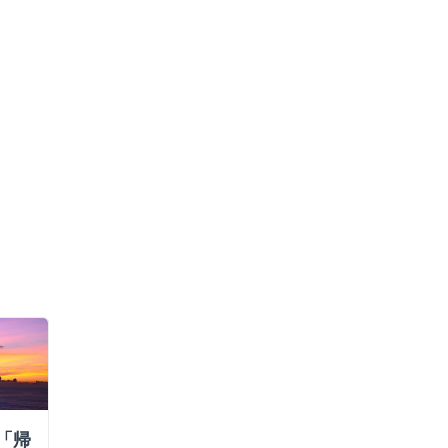
「帰
学生宿舎寄宿料増額の撤回を
筑波大学