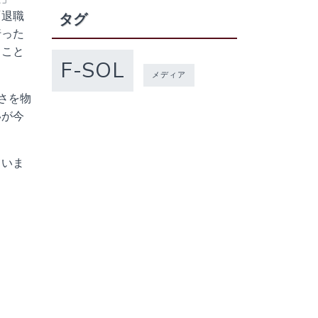
「退職
タグ
行った
ること
F-SOL
メディア
さを物
いが今
ていま