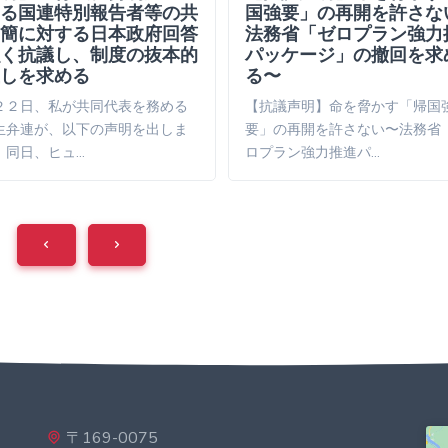
る国連特別報告者等の共
国強要」の再開を許さな
簡に対する日本政府回答
法務省「ゼロプラン強力
く抗議し、制度の抜本的
パッケージ」の撤回を求
しを求める
る〜
２２日、私が共同代表を務める
【抗議声明】命を脅かす「帰国
生弁連が、以下の声明を出しま
要」の再開を許さない〜法務省
。同日、ヒュ…
ロプラン強力推進パ…
〒169-0075