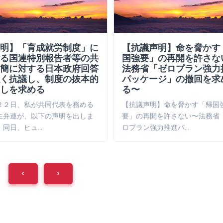
明】「育成就労制度」に
【抗議声明】命を脅かす
る国連特別報告者等の共
国強要」の再開を許さな
簡に対する日本政府回答
法務省「ゼロプラン強力
く抗議し、制度の抜本的
パッケージ」の撤回を求
しを求める
る〜
２２日、私が共同代表を務める
【抗議声明】命を脅かす「帰国
生弁連が、以下の声明を出しま
要」の再開を許さない〜法務省
。同日、ヒュ…
ロプラン強力推進パ…