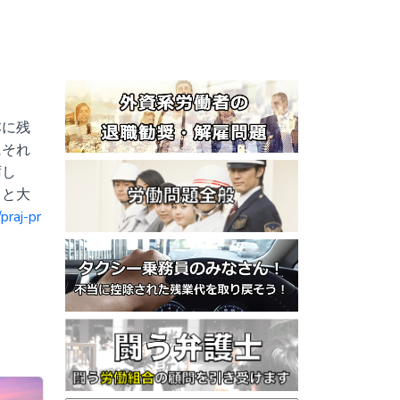
本に残
にそれ
席し
っと大
/praj-pr