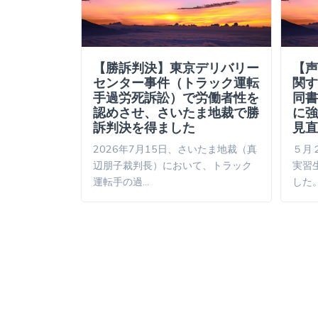
人技能実習
【勝訴判決】東京デリバリー
【声
認定
センター事件（トラック運転
関す
手過労死訴訟）で労働者性を
同書
労死労災認定
認めさせ、さいたま地裁で勝
に強
事（毎日新
訴判決を得ました
見直
2026年7月15日、さいたま地裁（真
５月
辺朋子裁判長）において、トラック
実習
運転手の過…
した