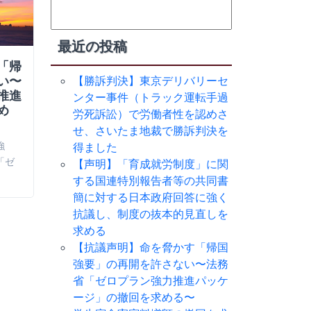
検
索:
最近の投稿
「帰
学生宿舎寄宿料増額の撤回を
筑波大学
い〜
求める交渉申入書（２回目）
針の決定
【勝訴判決】東京デリバリーセ
推進
（筑波大
ンター事件（トラック運転手過
本日（２０２６年３月２３日）、筑
め
を求める
労死訴訟）で労働者性を認めさ
波大学寄宿料増額の撤回を求める会
せ、さいたま地裁で勝訴判決を
２０２６年３
は、２回目の「学…
強
宿料増額の撤
得ました
「ゼ
大学寄宿料増
【声明】「育成就労制度」に関
する国連特別報告者等の共同書
簡に対する日本政府回答に強く
抗議し、制度の抜本的見直しを
求める
【抗議声明】命を脅かす「帰国
強要」の再開を許さない〜法務
省「ゼロプラン強力推進パッケ
ージ」の撤回を求める〜