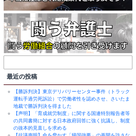
検
索:
最近の投稿
【勝訴判決】東京デリバリーセンター事件（トラック
運転手過労死訴訟）で労働者性を認めさせ、さいたま
地裁で勝訴判決を得ました
【声明】「育成就労制度」に関する国連特別報告者等
の共同書簡に対する日本政府回答に強く抗議し、制度
の抜本的見直しを求める
【抗議声明】命を脅かす「帰国強要」の再開を許さな