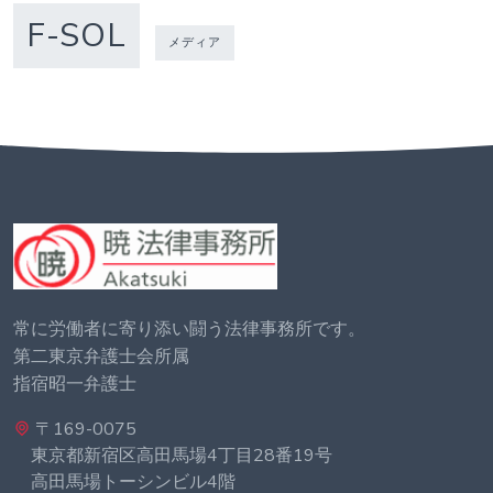
F-SOL
メディア
常に労働者に寄り添い闘う法律事務所です。
第二東京弁護士会所属
指宿昭一弁護士
〒169-0075
東京都新宿区高田馬場4丁目28番19号
高田馬場トーシンビル4階