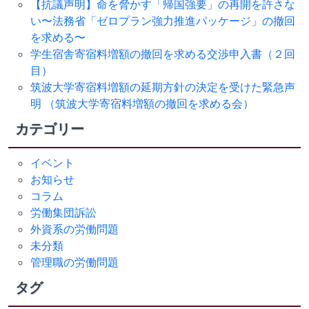
【抗議声明】命を脅かす「帰国強要」の再開を許さな
い〜法務省「ゼロプラン強力推進パッケージ」の撤回
を求める〜
学生宿舎寄宿料増額の撤回を求める交渉申入書（２回
目）
筑波大学寄宿料増額の延期方針の決定を受けた緊急声
明 （筑波大学寄宿料増額の撤回を求める会）
カテゴリー
イベント
お知らせ
コラム
労働集団訴訟
外資系の労働問題
未分類
管理職の労働問題
タグ