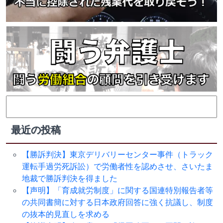
検
索:
最近の投稿
【勝訴判決】東京デリバリーセンター事件（トラック
運転手過労死訴訟）で労働者性を認めさせ、さいたま
地裁で勝訴判決を得ました
【声明】「育成就労制度」に関する国連特別報告者等
の共同書簡に対する日本政府回答に強く抗議し、制度
の抜本的見直しを求める