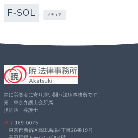
F-SOL
メディア
常に労働者に寄り添い闘う法律事務所です。
第二東京弁護士会所属
指宿昭一弁護士
〒169-0075
東京都新宿区高田馬場4丁目28番19号
高田馬場トーシンビル4階