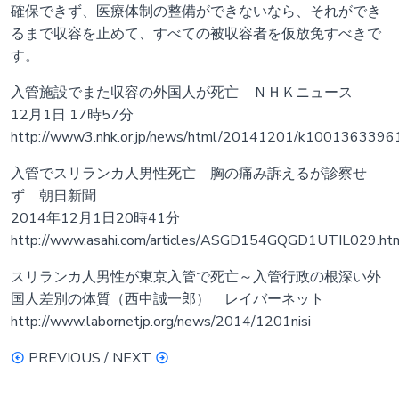
確保できず、医療体制の整備ができないなら、それができ
るまで収容を止めて、すべての被収容者を仮放免すべきで
す。
入管施設でまた収容の外国人が死亡 ＮＨＫニュース
12月1日 17時57分
http://www3.nhk.or.jp/news/html/20141201/k1001363396
入管でスリランカ人男性死亡 胸の痛み訴えるが診察せ
ず 朝日新聞
2014年12月1日20時41分
http://www.asahi.com/articles/ASGD154GQGD1UTIL029.ht
スリランカ人男性が東京入管で死亡～入管行政の根深い外
国人差別の体質（西中誠一郎） レイバーネット
http://www.labornetjp.org/news/2014/1201nisi
PREVIOUS / NEXT