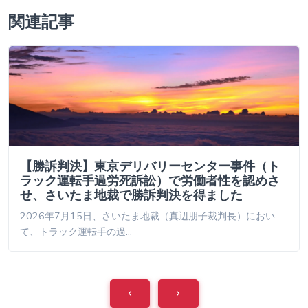
関連記事
【勝訴判決】東京デリバリーセンター事件（ト
ラック運転手過労死訴訟）で労働者性を認めさ
せ、さいたま地裁で勝訴判決を得ました
2026年7月15日、さいたま地裁（真辺朋子裁判長）におい
て、トラック運転手の過…