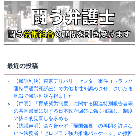
検
索:
最近の投稿
【勝訴判決】東京デリバリーセンター事件（トラック
運転手過労死訴訟）で労働者性を認めさせ、さいたま
地裁で勝訴判決を得ました
【声明】「育成就労制度」に関する国連特別報告者等
の共同書簡に対する日本政府回答に強く抗議し、制度
の抜本的見直しを求める
【抗議声明】命を脅かす「帰国強要」の再開を許さな
い〜法務省「ゼロプラン強力推進パッケージ」の撤回