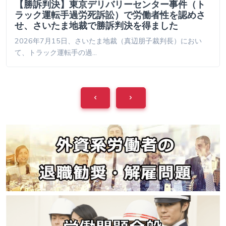
【勝訴判決】東京デリバリーセンター事件（ト
ラック運転手過労死訴訟）で労働者性を認めさ
せ、さいたま地裁で勝訴判決を得ました
2026年7月15日、さいたま地裁（真辺朋子裁判長）におい
て、トラック運転手の過…