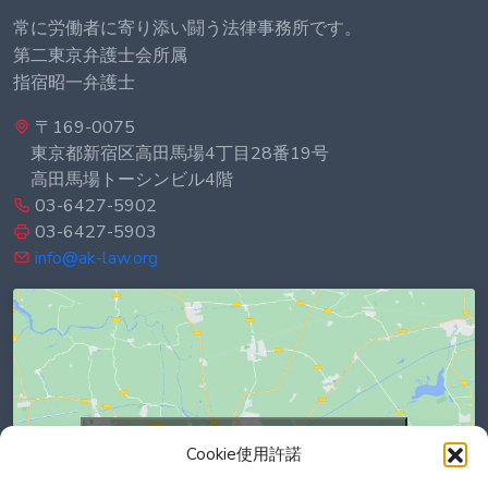
常に労働者に寄り添い闘う法律事務所です。
第二東京弁護士会所属
指宿昭一弁護士
〒169-0075
東京都新宿区高田馬場4丁目28番19号
高田馬場トーシンビル4階
03-6427-5902
03-6427-5903
info@ak-law.org
Click to accept marketing cookies and
Cookie使用許諾
enable this content