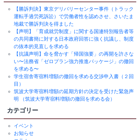
【勝訴判決】東京デリバリーセンター事件（トラック
運転手過労死訴訟）で労働者性を認めさせ、さいたま
地裁で勝訴判決を得ました
【声明】「育成就労制度」に関する国連特別報告者等
の共同書簡に対する日本政府回答に強く抗議し、制度
の抜本的見直しを求める
【抗議声明】命を脅かす「帰国強要」の再開を許さな
い〜法務省「ゼロプラン強力推進パッケージ」の撤回
を求める〜
学生宿舎寄宿料増額の撤回を求める交渉申入書（２回
目）
筑波大学寄宿料増額の延期方針の決定を受けた緊急声
明 （筑波大学寄宿料増額の撤回を求める会）
カテゴリー
イベント
お知らせ