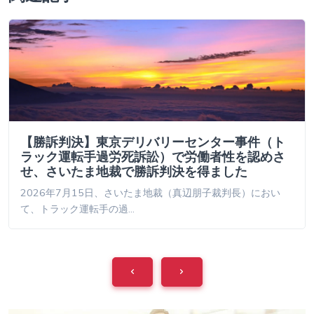
【勝訴判決】東京デリバリーセンター事件（ト
ラック運転手過労死訴訟）で労働者性を認めさ
せ、さいたま地裁で勝訴判決を得ました
2026年7月15日、さいたま地裁（真辺朋子裁判長）におい
て、トラック運転手の過…