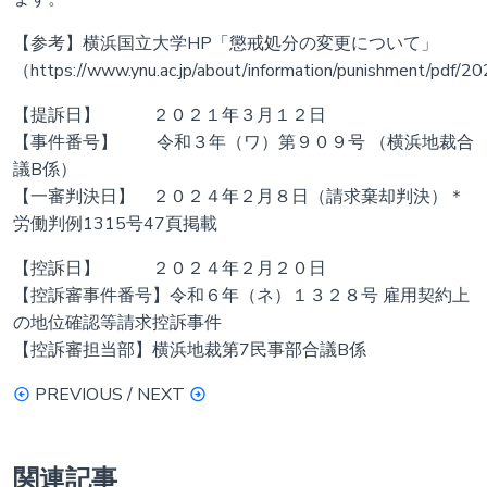
【参考】横浜国立大学HP「懲戒処分の変更について」
（https://www.ynu.ac.jp/about/information/punishment/pdf/
【提訴日】 ２０２１年３月１２日
【事件番号】 令和３年（ワ）第９０９号 （横浜地裁合
議B係）
【一審判決日】 ２０２４年２月８日（請求棄却判決）＊
労働判例1315号47頁掲載
【控訴日】 ２０２４年２月２０日
【控訴審事件番号】令和６年（ネ）１３２８号 雇用契約上
の地位確認等請求控訴事件
【控訴審担当部】横浜地裁第7民事部合議B係
PREVIOUS / NEXT
関連記事