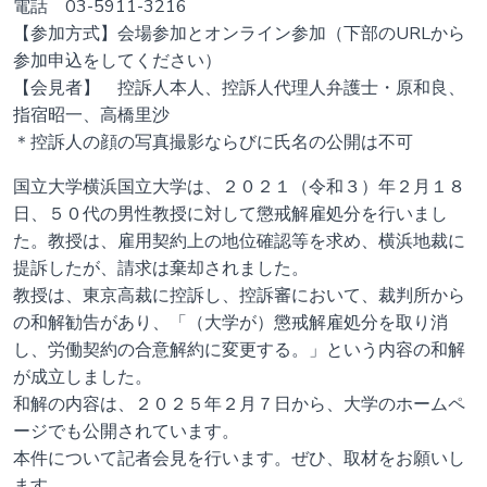
電話 03-5911-3216
【参加方式】会場参加とオンライン参加（下部のURLから
参加申込をしてください）
【会見者】 控訴人本人、控訴人代理人弁護士・原和良、
指宿昭一、高橋里沙
＊控訴人の顔の写真撮影ならびに氏名の公開は不可
国立大学横浜国立大学は、２０２１（令和３）年２月１８
日、５０代の男性教授に対して懲戒解雇処分を行いまし
た。教授は、雇用契約上の地位確認等を求め、横浜地裁に
提訴したが、請求は棄却されました。
教授は、東京高裁に控訴し、控訴審において、裁判所から
の和解勧告があり、「（大学が）懲戒解雇処分を取り消
し、労働契約の合意解約に変更する。」という内容の和解
が成立しました。
和解の内容は、２０２５年２月７日から、大学のホームペ
ージでも公開されています。
本件について記者会見を行います。ぜひ、取材をお願いし
ます。