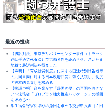
検
索:
最近の投稿
【勝訴判決】東京デリバリーセンター事件（トラック
運転手過労死訴訟）で労働者性を認めさせ、さいたま
地裁で勝訴判決を得ました
【声明】「育成就労制度」に関する国連特別報告者等
の共同書簡に対する日本政府回答に強く抗議し、制度
の抜本的見直しを求める
【抗議声明】命を脅かす「帰国強要」の再開を許さな
い〜法務省「ゼロプラン強力推進パッケージ」の撤回
を求める〜
学生宿舎寄宿料増額の撤回を求める交渉申入書（２回