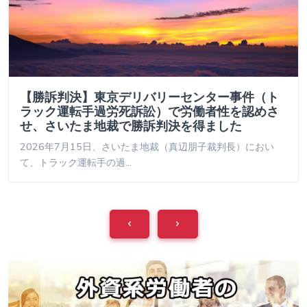
【勝訴判決】東京デリバリーセンター事件（ト
ラック運転手過労死訴訟）で労働者性を認めさ
せ、さいたま地裁で勝訴判決を得ました
2026年7月15日、さいたま地裁（真辺朋子裁判長）におい
て、トラック運転手の過…