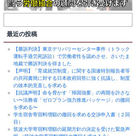
検
索:
最近の投稿
【勝訴判決】東京デリバリーセンター事件（トラック
運転手過労死訴訟）で労働者性を認めさせ、さいたま
地裁で勝訴判決を得ました
【声明】「育成就労制度」に関する国連特別報告者等
の共同書簡に対する日本政府回答に強く抗議し、制度
の抜本的見直しを求める
【抗議声明】命を脅かす「帰国強要」の再開を許さな
い〜法務省「ゼロプラン強力推進パッケージ」の撤回
を求める〜
学生宿舎寄宿料増額の撤回を求める交渉申入書（２回
目）
筑波大学寄宿料増額の延期方針の決定を受けた緊急声