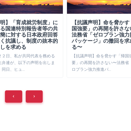
明】「育成就労制度」に
【抗議声明】命を脅かす
る国連特別報告者等の共
国強要」の再開を許さな
簡に対する日本政府回答
法務省「ゼロプラン強力
く抗議し、制度の抜本的
パッケージ」の撤回を求
しを求める
る〜
２２日、私が共同代表を務める
【抗議声明】命を脅かす「帰国
生弁連が、以下の声明を出しま
要」の再開を許さない〜法務省
。同日、ヒュ…
ロプラン強力推進パ…