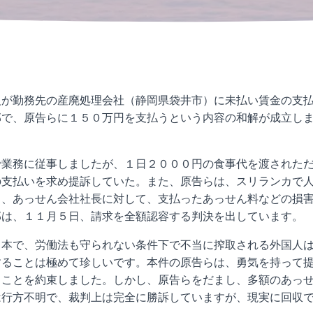
が勤務先の産廃処理会社（静岡県袋井市）に未払い賃金の支
部で、原告らに１５０万円を支払うという内容の和解が成立し
業務に従事しましたが、１日２０００円の食事代を渡された
の支払いを求め提訴していた。また、原告らは、スリランカで
ら、あっせん会社社長に対して、支払ったあっせん料などの損
部は、１１月５日、請求を全額認容する判決を出しています。
本で、労働法も守られない条件下で不当に搾取される外国人
することは極めて珍しいです。本件の原告らは、勇気を持って
うことを約束しました。しかし、原告らをだまし、多額のあっ
は行方不明で、裁判上は完全に勝訴していますが、現実に回収