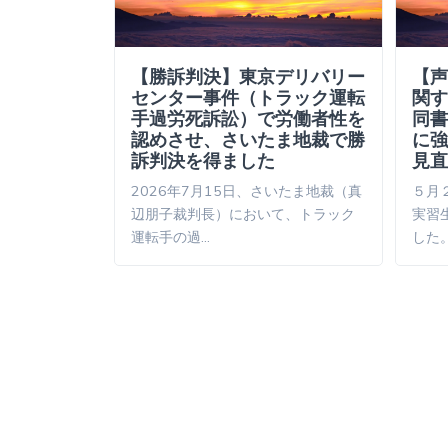
人技能実習
【勝訴判決】東京デリバリー
【声
認定
センター事件（トラック運転
関す
手過労死訴訟）で労働者性を
同書
労死労災認定
認めさせ、さいたま地裁で勝
に強
事（毎日新
訴判決を得ました
見直
2026年7月15日、さいたま地裁（真
５月
辺朋子裁判長）において、トラック
実習
運転手の過…
した