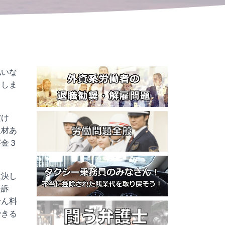
払いな
ましま
だけ
人材あ
害金３
は決し
提訴
せん料
できる