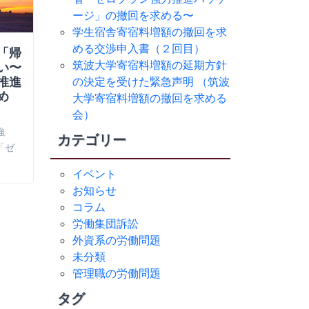
ージ」の撤回を求める〜
学生宿舎寄宿料増額の撤回を求
める交渉申入書（２回目）
「帰
学生宿舎寄宿料増額の撤回を
筑波大学
筑波大学寄宿料増額の延期方針
い〜
求める交渉申入書（２回目）
針の決定
推進
（筑波大
の決定を受けた緊急声明 （筑波
本日（２０２６年３月２３日）、筑
め
を求める
大学寄宿料増額の撤回を求める
波大学寄宿料増額の撤回を求める会
会）
２０２６年３
は、２回目の「学…
強
宿料増額の撤
カテゴリー
「ゼ
大学寄宿料増
イベント
お知らせ
コラム
労働集団訴訟
外資系の労働問題
未分類
管理職の労働問題
タグ