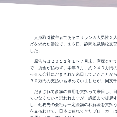
人身取引被害者であるスリランカ人男性２人
どを求めた訴訟で、１６日、静岡地裁浜松支
した。
原告らは２０１１年１〜７月末、産廃会社で
で、賃金が払わず、本年３月、約２４０万円
っせん会社にだまされて来日していたことか
３０万円の支払いも求めていましたが、同支
だまされて多額の費用を支払って来日し、日
て少なくないと思われますが、訴訟まで提起
し、勤務先の会社は一定金額の和解金を支払
を支払わせて、日本に連れてきたブローカー