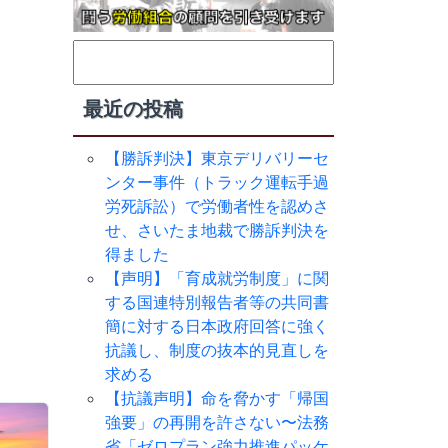
検
索:
最近の投稿
【勝訴判決】東京デリバリーセ
ンター事件（トラック運転手過
労死訴訟）で労働者性を認めさ
せ、さいたま地裁で勝訴判決を
得ました
【声明】「育成就労制度」に関
する国連特別報告者等の共同書
簡に対する日本政府回答に強く
抗議し、制度の抜本的見直しを
求める
【抗議声明】命を脅かす「帰国
強要」の再開を許さない〜法務
省「ゼロプラン強力推進パッケ