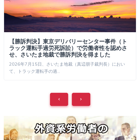
【勝訴判決】東京デリバリーセンター事件（ト
ラック運転手過労死訴訟）で労働者性を認めさ
せ、さいたま地裁で勝訴判決を得ました
2026年7月15日、さいたま地裁（真辺朋子裁判長）におい
て、トラック運転手の過…