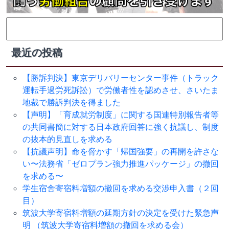
検
索:
最近の投稿
【勝訴判決】東京デリバリーセンター事件（トラック
運転手過労死訴訟）で労働者性を認めさせ、さいたま
地裁で勝訴判決を得ました
【声明】「育成就労制度」に関する国連特別報告者等
の共同書簡に対する日本政府回答に強く抗議し、制度
の抜本的見直しを求める
【抗議声明】命を脅かす「帰国強要」の再開を許さな
い〜法務省「ゼロプラン強力推進パッケージ」の撤回
を求める〜
学生宿舎寄宿料増額の撤回を求める交渉申入書（２回
目）
筑波大学寄宿料増額の延期方針の決定を受けた緊急声
明 （筑波大学寄宿料増額の撤回を求める会）