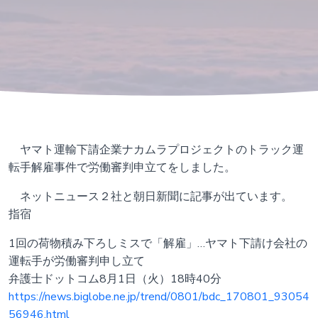
ヤマト運輸下請企業ナカムラプロジェクトのトラック運
転手解雇事件で労働審判申立てをしました。
ネットニュース２社と朝日新聞に記事が出ています。
指宿
1回の荷物積み下ろしミスで「解雇」…ヤマト下請け会社の
運転手が労働審判申し立て
弁護士ドットコム8月1日（火）18時40分
https://news.biglobe.ne.jp/trend/0801/bdc_170801_93054
56946.html