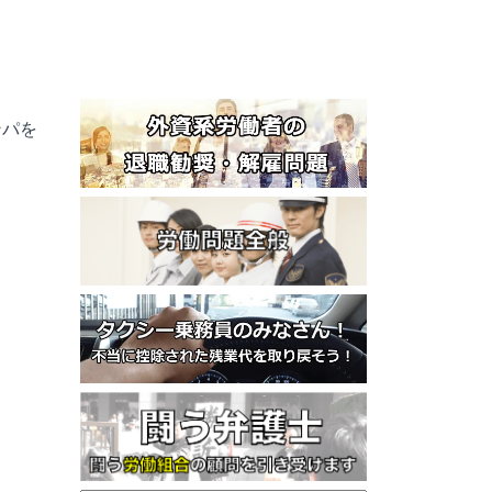
ンパを
。