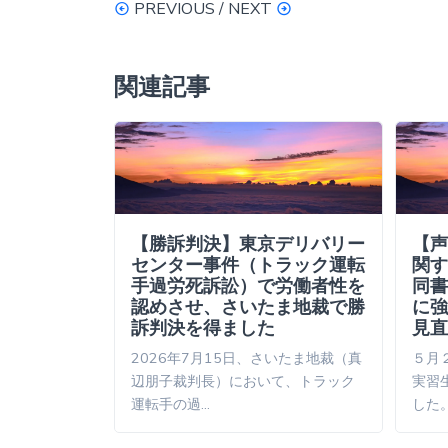
PREVIOUS / NEXT
関連記事
人技能実習
【勝訴判決】東京デリバリー
【声
認定
センター事件（トラック運転
関す
手過労死訴訟）で労働者性を
同書
労死労災認定
認めさせ、さいたま地裁で勝
に強
事（毎日新
訴判決を得ました
見直
2026年7月15日、さいたま地裁（真
５月
辺朋子裁判長）において、トラック
実習
運転手の過…
した