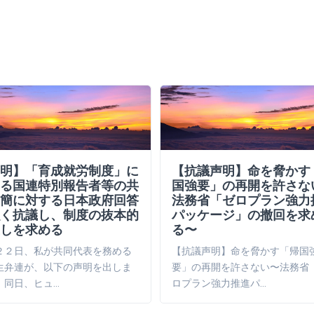
明】「育成就労制度」に
【抗議声明】命を脅かす
る国連特別報告者等の共
国強要」の再開を許さな
簡に対する日本政府回答
法務省「ゼロプラン強力
く抗議し、制度の抜本的
パッケージ」の撤回を求
しを求める
る〜
２２日、私が共同代表を務める
【抗議声明】命を脅かす「帰国
生弁連が、以下の声明を出しま
要」の再開を許さない〜法務省
。同日、ヒュ…
ロプラン強力推進パ…