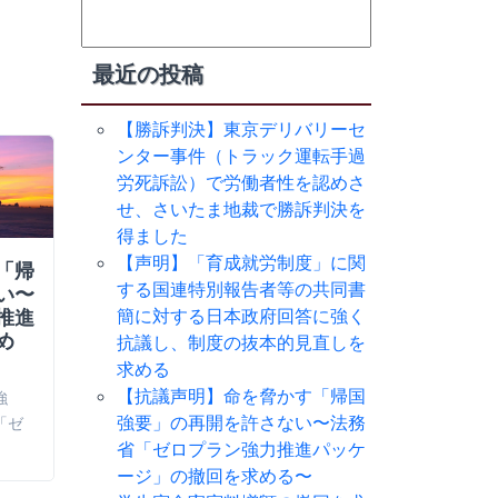
検
索:
最近の投稿
【勝訴判決】東京デリバリーセ
ンター事件（トラック運転手過
労死訴訟）で労働者性を認めさ
せ、さいたま地裁で勝訴判決を
得ました
【声明】「育成就労制度」に関
「帰
学生宿舎寄宿料増額の撤回を
筑波大学
する国連特別報告者等の共同書
い〜
求める交渉申入書（２回目）
針の決定
推進
（筑波大
簡に対する日本政府回答に強く
本日（２０２６年３月２３日）、筑
め
を求める
抗議し、制度の抜本的見直しを
波大学寄宿料増額の撤回を求める会
求める
２０２６年３
は、２回目の「学…
【抗議声明】命を脅かす「帰国
強
宿料増額の撤
強要」の再開を許さない〜法務
「ゼ
大学寄宿料増
省「ゼロプラン強力推進パッケ
ージ」の撤回を求める〜