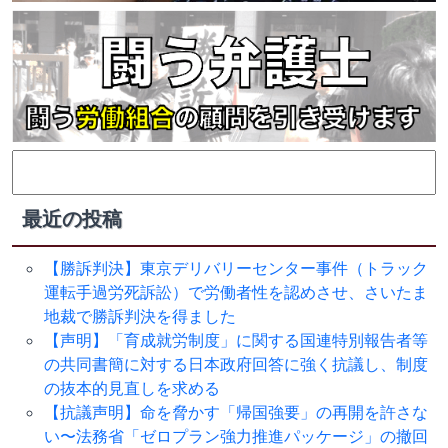
検
索:
最近の投稿
【勝訴判決】東京デリバリーセンター事件（トラック
運転手過労死訴訟）で労働者性を認めさせ、さいたま
地裁で勝訴判決を得ました
【声明】「育成就労制度」に関する国連特別報告者等
の共同書簡に対する日本政府回答に強く抗議し、制度
の抜本的見直しを求める
【抗議声明】命を脅かす「帰国強要」の再開を許さな
い〜法務省「ゼロプラン強力推進パッケージ」の撤回