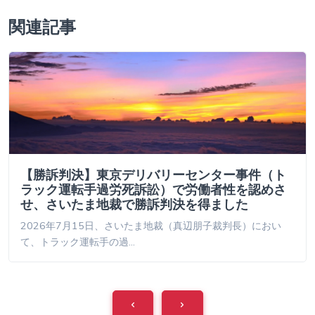
関連記事
【勝訴判決】東京デリバリーセンター事件（ト
ラック運転手過労死訴訟）で労働者性を認めさ
せ、さいたま地裁で勝訴判決を得ました
2026年7月15日、さいたま地裁（真辺朋子裁判長）におい
て、トラック運転手の過…