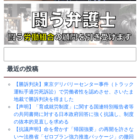
検
索:
最近の投稿
【勝訴判決】東京デリバリーセンター事件（トラック
運転手過労死訴訟）で労働者性を認めさせ、さいたま
地裁で勝訴判決を得ました
【声明】「育成就労制度」に関する国連特別報告者等
の共同書簡に対する日本政府回答に強く抗議し、制度
の抜本的見直しを求める
【抗議声明】命を脅かす「帰国強要」の再開を許さな
い〜法務省「ゼロプラン強力推進パッケージ」の撤回