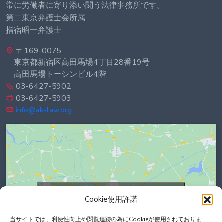
常に労働者に寄り添い闘う法律事務所です。
第二東京弁護士会所属
指宿昭一弁護士
〒169-0075
東京都新宿区高田馬場4丁目28番19号
高田馬場トーシンビル4階
03-6427-5902
03-6427-5903
info@ak-law.org
Click to accept marketing cookies and
Cookie使用許諾
enable this content
当サイトでは、利便性向上や閲覧追跡の為にCookieが使用されておりま