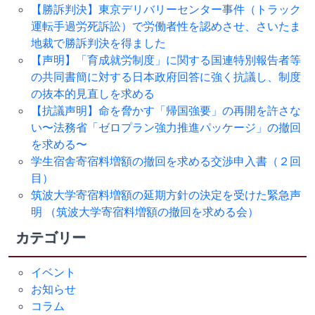
【勝訴判決】東京デリバリーセンター事件（トラック
運転手過労死訴訟）で労働者性を認めさせ、さいたま
地裁で勝訴判決を得ました
【声明】「育成就労制度」に関する国連特別報告者等
の共同書簡に対する日本政府回答に強く抗議し、制度
の抜本的見直しを求める
【抗議声明】命を脅かす「帰国強要」の再開を許さな
い〜法務省「ゼロプラン強力推進パッケージ」の撤回
を求める〜
学生宿舎寄宿料増額の撤回を求める交渉申入書（２回
目）
筑波大学寄宿料増額の延期方針の決定を受けた緊急声
明 （筑波大学寄宿料増額の撤回を求める会）
カテゴリー
イベント
お知らせ
コラム