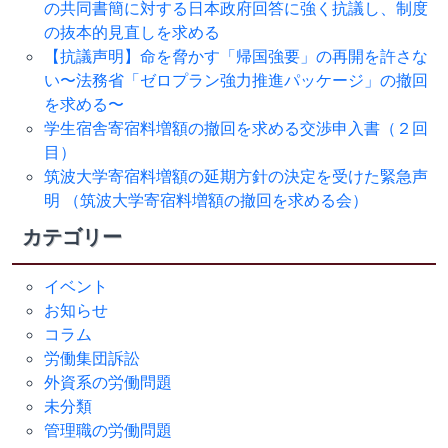
の共同書簡に対する日本政府回答に強く抗議し、制度
の抜本的見直しを求める
【抗議声明】命を脅かす「帰国強要」の再開を許さな
い〜法務省「ゼロプラン強力推進パッケージ」の撤回
を求める〜
学生宿舎寄宿料増額の撤回を求める交渉申入書（２回
目）
筑波大学寄宿料増額の延期方針の決定を受けた緊急声
明 （筑波大学寄宿料増額の撤回を求める会）
カテゴリー
イベント
お知らせ
コラム
労働集団訴訟
外資系の労働問題
未分類
管理職の労働問題