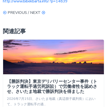
http://www.bibekbarta.info/?p=14839
PREVIOUS / NEXT
関連記事
【勝訴判決】東京デリバリーセンター事件（ト
ラック運転手過労死訴訟）で労働者性を認めさ
せ、さいたま地裁で勝訴判決を得ました
2026年7月15日、さいたま地裁（真辺朋子裁判長）におい
て、トラック運転手の過…