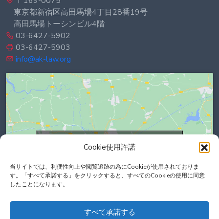
〒169-0075
東京都新宿区高田馬場4丁目28番19号
高田馬場トーシンビル4階
03-6427-5902
03-6427-5903
info@ak-law.org
Click to accept marketing cookies and
Cookie使用許諾
enable this content
当サイトでは、利便性向上や閲覧追跡の為にCookieが使用されておりま
す。「すべて承諾する」をクリックすると、すべてのCookieの使用に同意
したことになります。
すべて承諾する