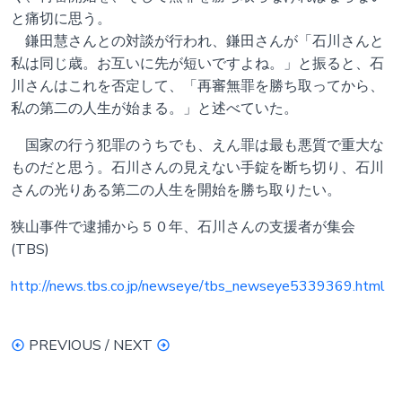
と痛切に思う。
鎌田慧さんとの対談が行われ、鎌田さんが「石川さんと
私は同じ歳。お互いに先が短いですよね。」と振ると、石
川さんはこれを否定して、「再審無罪を勝ち取ってから、
私の第二の人生が始まる。」と述べていた。
国家の行う犯罪のうちでも、えん罪は最も悪質で重大な
ものだと思う。石川さんの見えない手錠を断ち切り、石川
さんの光りある第二の人生を開始を勝ち取りたい。
狭山事件で逮捕から５０年、石川さんの支援者が集会
(TBS)
http://news.tbs.co.jp/newseye/tbs_newseye5339369.html
PREVIOUS / NEXT