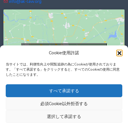
info@ak-law.org
Click to accept marketing cookies and
Cookie使用許諾
enable this content
当サイトでは、利便性向上や閲覧追跡の為にCookieが使用されておりま
す。「すべて承諾する」をクリックすると、すべてのCookieの使用に同意
したことになります。
すべて承諾する
必須Cookie以外拒否する
選択して承諾する
© 2012-
2026 Akatsuki Law Firm All Rights Reserved.