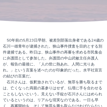
50年前の5月23日早朝、被差別部落出身者である24歳の
石川一雄青年が逮捕された。狭山事件捜査を目的とする別
件逮捕である。昨日は、狭山事件の再審を求める市民集会
に弁護団として参加した。弁護団の中山武敏主任弁護人
が、報告の最後に、「人の世に熱あれ、人間に光りあ
れ。」という言葉を述べたのが印象的だった。水平社宣言
の結びの言葉だ。
石川さんは、仮釈放されているが、無罪を勝ち取るまで
は、亡くなった両親の墓参りはせず、仏壇に手を合わせる
こともしないという。見えない手錠が石川さんにはめられ
ているというのは、リアルな現実なのである。一日も早
く、再審開始を、そして無罪を勝ち取らなければならない