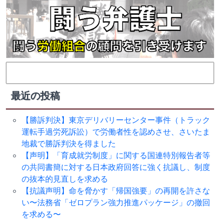
検
索:
最近の投稿
【勝訴判決】東京デリバリーセンター事件（トラック
運転手過労死訴訟）で労働者性を認めさせ、さいたま
地裁で勝訴判決を得ました
【声明】「育成就労制度」に関する国連特別報告者等
の共同書簡に対する日本政府回答に強く抗議し、制度
の抜本的見直しを求める
【抗議声明】命を脅かす「帰国強要」の再開を許さな
い〜法務省「ゼロプラン強力推進パッケージ」の撤回
を求める〜