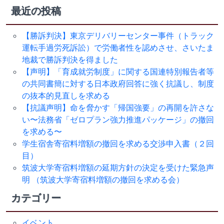
索:
最近の投稿
【勝訴判決】東京デリバリーセンター事件（トラック
運転手過労死訴訟）で労働者性を認めさせ、さいたま
地裁で勝訴判決を得ました
【声明】「育成就労制度」に関する国連特別報告者等
の共同書簡に対する日本政府回答に強く抗議し、制度
の抜本的見直しを求める
【抗議声明】命を脅かす「帰国強要」の再開を許さな
い〜法務省「ゼロプラン強力推進パッケージ」の撤回
を求める〜
学生宿舎寄宿料増額の撤回を求める交渉申入書（２回
目）
筑波大学寄宿料増額の延期方針の決定を受けた緊急声
明 （筑波大学寄宿料増額の撤回を求める会）
カテゴリー
イベント