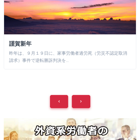
謹賀新年
昨年は、９月１９日に、家事労働者過労死（労災不認定取消
請求）事件で逆転勝訴判決を…