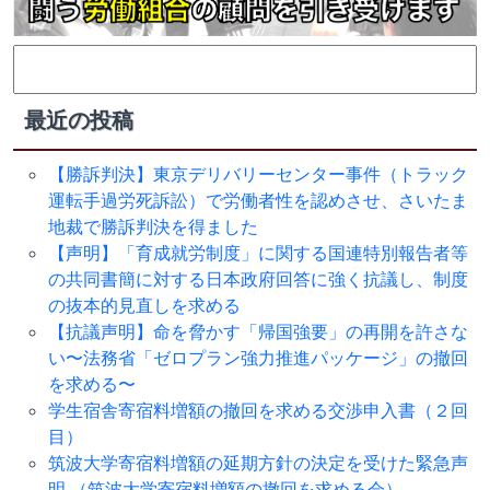
検
索:
最近の投稿
【勝訴判決】東京デリバリーセンター事件（トラック
運転手過労死訴訟）で労働者性を認めさせ、さいたま
地裁で勝訴判決を得ました
【声明】「育成就労制度」に関する国連特別報告者等
の共同書簡に対する日本政府回答に強く抗議し、制度
の抜本的見直しを求める
【抗議声明】命を脅かす「帰国強要」の再開を許さな
い〜法務省「ゼロプラン強力推進パッケージ」の撤回
を求める〜
学生宿舎寄宿料増額の撤回を求める交渉申入書（２回
目）
筑波大学寄宿料増額の延期方針の決定を受けた緊急声