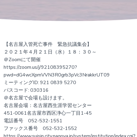
【名古屋入管死亡事件 緊急抗議集会】
２０２１年４月２１日（水）１８：３０～
＠Zoomにて開催
https://zoom.us/j/92108395270?
pwd=dG4wcXpmVVN3R0grb3pVc3NrakkrUT09
ミーティングID: 921 0839 5270
パスコード: 030316
＠名古屋で会場も設けます。
名古屋会場：名古屋西生涯学習センター
451-0061名古屋市西区浄心一丁目1-45
電話番号 052-532-1551
ファックス番号 052-532-1552
https://www.suisin.city.nagoya.jp/system/institution/index.cgi?