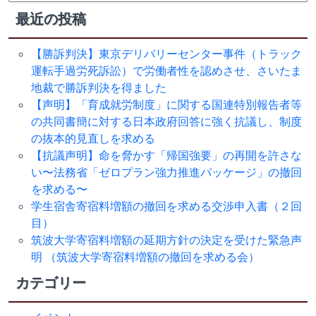
索:
最近の投稿
【勝訴判決】東京デリバリーセンター事件（トラック
運転手過労死訴訟）で労働者性を認めさせ、さいたま
地裁で勝訴判決を得ました
【声明】「育成就労制度」に関する国連特別報告者等
の共同書簡に対する日本政府回答に強く抗議し、制度
の抜本的見直しを求める
【抗議声明】命を脅かす「帰国強要」の再開を許さな
い〜法務省「ゼロプラン強力推進パッケージ」の撤回
を求める〜
学生宿舎寄宿料増額の撤回を求める交渉申入書（２回
目）
筑波大学寄宿料増額の延期方針の決定を受けた緊急声
明 （筑波大学寄宿料増額の撤回を求める会）
カテゴリー