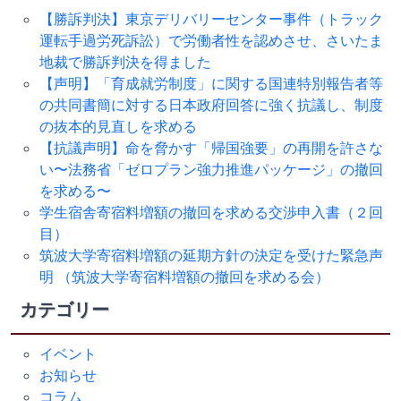
【勝訴判決】東京デリバリーセンター事件（トラック
運転手過労死訴訟）で労働者性を認めさせ、さいたま
地裁で勝訴判決を得ました
【声明】「育成就労制度」に関する国連特別報告者等
の共同書簡に対する日本政府回答に強く抗議し、制度
の抜本的見直しを求める
【抗議声明】命を脅かす「帰国強要」の再開を許さな
い〜法務省「ゼロプラン強力推進パッケージ」の撤回
を求める〜
学生宿舎寄宿料増額の撤回を求める交渉申入書（２回
目）
筑波大学寄宿料増額の延期方針の決定を受けた緊急声
明 （筑波大学寄宿料増額の撤回を求める会）
カテゴリー
イベント
お知らせ
コラム